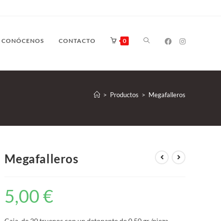
CONÓCENOS
CONTACTO
0
>
Productos
>
Megafalleros
Megafalleros
5,00
€
Caja de 20 truenos con un detonante de 0.50 gr./pieza.