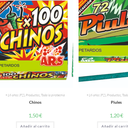
+16 años (F2)
,
Productos
,
Toda la pirotecnia
+16 años (F2)
,
Productos
,
Toda
Chinos
Piules
1,50
€
1,20
€
Añadir al carrito
Añadir al carri