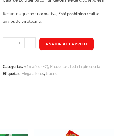
Recuerda que por normativa,
Está prohibido
realizar
envíos de pirotecnia.
-
+
AÑADIR AL CARRITO
Categorías:
+16 años (F2)
,
Productos
,
Toda la pirotecnia
Etiquetas:
Megafalleros
,
trueno