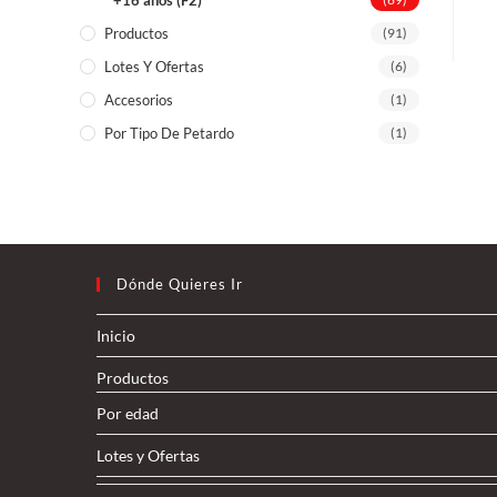
+16 años (F2)
Productos
(91)
Lotes Y Ofertas
(6)
Accesorios
(1)
Por Tipo De Petardo
(1)
Dónde Quieres Ir
Inicio
Productos
Por edad
Lotes y Ofertas