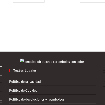
C
o
o
Textos Legales
r
b
r
Política de privacidad
r
e
Política de Cookies
e
o
e
*
*
Política de devoluciones y reembolsos
n