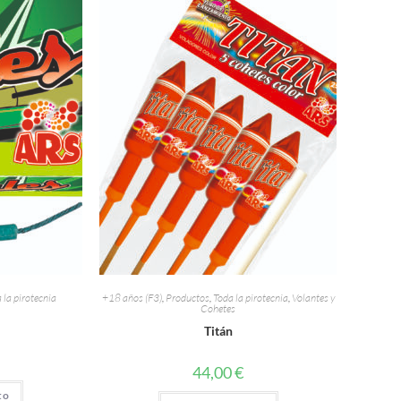
 la pirotecnia
+18 años (F3)
,
Productos
,
Toda la pirotecnia
,
Volantes y
Cohetes
Titán
44,00
€
to