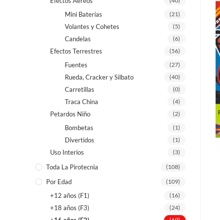
Efectos Aéreos
(40)
Mini Baterías
(21)
Volantes y Cohetes
(5)
Candelas
(6)
Efectos Terrestres
(56)
Fuentes
(27)
Rueda, Cracker y Silbato
(40)
Carretillas
(0)
Traca China
(4)
Petardos Niño
(2)
Bombetas
(1)
Divertidos
(1)
Uso Interios
(3)
Toda La Pirotecnia
(108)
Por Edad
(109)
+12 años (F1)
(16)
+18 años (F3)
(24)
(69)