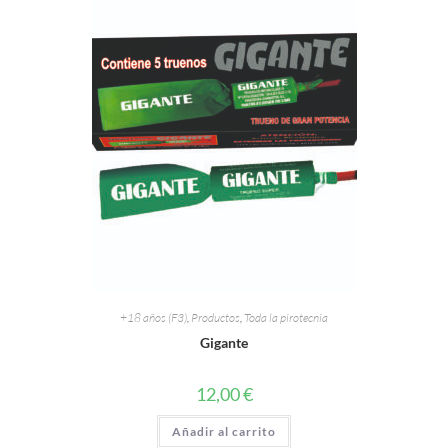
+18 años (F3)
,
Productos
,
Toda la pirotecnia
Gigante
12,00
€
Añadir al carrito