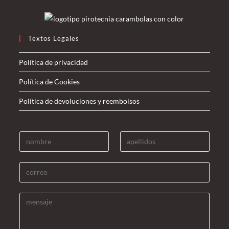
Textos Legales
Política de privacidad
Política de Cookies
Política de devoluciones y reembolsos
N
A
o
p
m
e
C
b
l
o
r
l
r
M
e
i
r
e
*
d
e
n
o