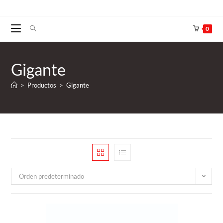
0
Gigante
>
Productos
>
Gigante
Orden predeterminado